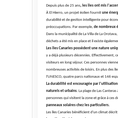
Depuis plus de 25 ans
, les îles ont mis l'acce
À El Hierro, un projet éolien fournit
une énerg
durabilité et de gestion intelligente pour éco
préoccupations. Par exemple,
de nombreux ét
Dans la municipalité de La Villa de La Orotava
déchets a été mis en place et il existe égalem
Les îles Canaries possèdent une nature uniqu
y a déjà plusieurs décennies. Effectivement, ce
visiteurs en long séjour. Ces personnes vienne
nombreuses activités de loisirs. En plus des 
l'UNESCO, quatre parcs nationaux et 146 espa
La durabilité est encouragée par l'utilisat
naturels et urbains
. La plage de Las Cantera
personnes qui visitent la zone et grâce à ces d
panneaux solaires chez les particuliers.
Les îles Canaries bénéficient d'un climat dé