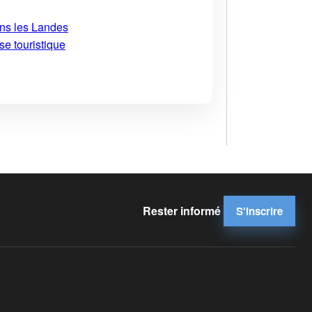
ans les Landes
se touristique
Rester informé
S'inscrire