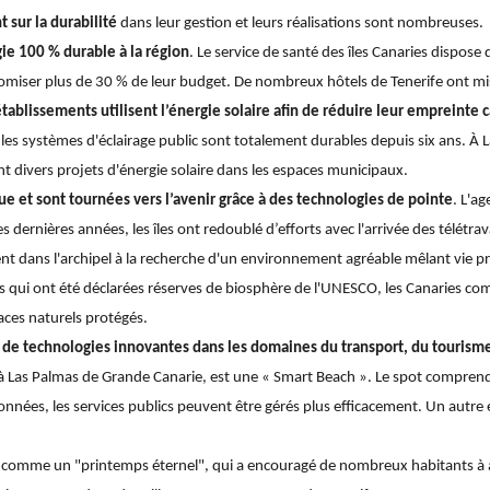
nt sur la durabilité
dans leur gestion et leurs réalisations sont nombreuses.
ie 100 % durable à la région
. Le service de santé des îles Canaries dispose 
nomiser plus de 30 % de leur budget. De nombreux hôtels de Tenerife ont mis 
ablissements utilisent l’énergie solaire afin de réduire leur empreinte 
, les systèmes d'éclairage public sont totalement durables depuis six ans. À 
ent divers projets d'énergie solaire dans les espaces municipaux.
e et sont tournées vers l’avenir grâce à des technologies de pointe
. L'ag
s dernières années, les îles ont redoublé d’efforts avec l'arrivée des télétrav
nt dans l'archipel à la recherche d'un environnement agréable mêlant vie pro
îles qui ont été déclarées réserves de biosphère de l'UNESCO, les Canaries c
ces naturels protégés.
ion de technologies innovantes dans les domaines du transport, du touris
s à Las Palmas de Grande Canarie, est une « Smart Beach ». Le spot compre
onnées, les services publics peuvent être gérés plus efficacement. Un autre e
crit comme un "printemps éternel", qui a encouragé de nombreux habitants