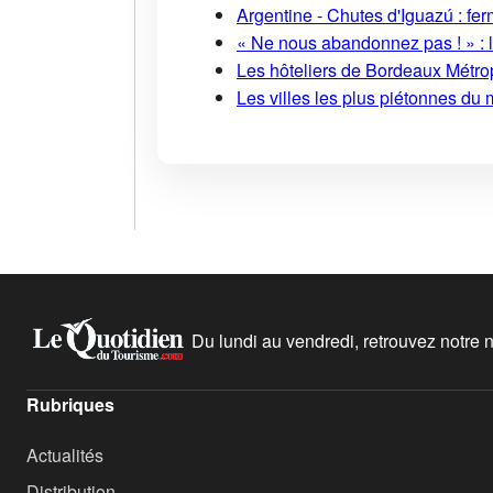
Argentine - Chutes d'Iguazú : fe
« Ne nous abandonnez pas ! » : l
Les hôteliers de Bordeaux Métropo
Les villes les plus piétonnes du 
Du lundi au vendredi, retrouvez notre ne
Rubriques
Actualités
Distribution