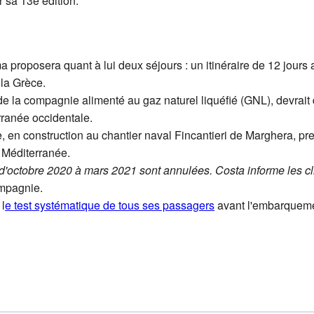
r sa 13e édition.
proposera quant à lui deux séjours : un itinéraire de 12 jours a
 la Grèce.
e la compagnie alimenté au gaz naturel liquéfié (GNL), devrait d
rranée occidentale.
, en construction au chantier naval Fincantieri de Marghera, pr
n Méditerranée.
 d'octobre 2020 à mars 2021 sont annulées. Costa informe les cl
ompagnie.
l
e test systématique de tous ses passagers
avant l'embarqueme