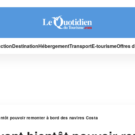
ction
Destination
Hébergement
Transport
E-tourisme
Offres 
entôt pouvoir remonter à bord des navires Costa