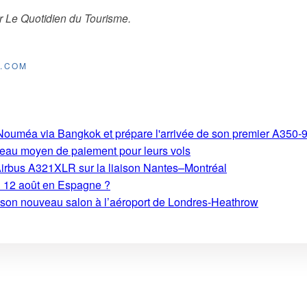
r
Le Quotidien du Tourisme
.
E.COM
s-Nouméa via Bangkok et prépare l'arrivée de son premier A350-
eau moyen de paiement pour leurs vols
Airbus A321XLR sur la liaison Nantes–Montréal
du 12 août en Espagne ?
e son nouveau salon à l’aéroport de Londres-Heathrow