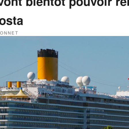
vont bientôt pouvoir r
osta
RONNET