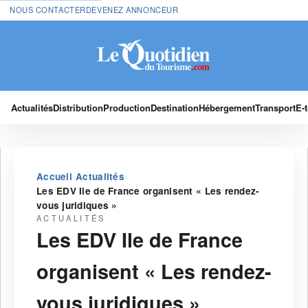
NOUS CONTACTER
DEVENEZ ANNONCEUR
Actualités
Distribution
Production
Destination
Hébergement
Transport
E-
›
›
Accueil
Actualités
Les EDV Ile de France organisent « Les rendez-
vous juridiques »
ACTUALITÉS
Les EDV Ile de France
organisent « Les rendez-
vous juridiques »