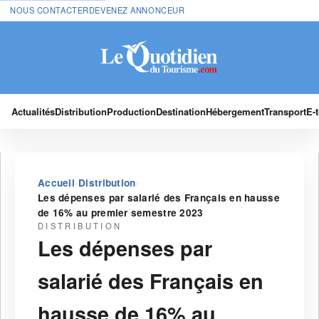
NOUS CONTACTER
DEVENEZ ANNONCEUR
Actualités
Distribution
Production
Destination
Hébergement
Transport
E-
›
›
Accueil
Distribution
Les dépenses par salarié des Français en hausse
de 16% au premier semestre 2023
DISTRIBUTION
Les dépenses par
salarié des Français en
hausse de 16% au