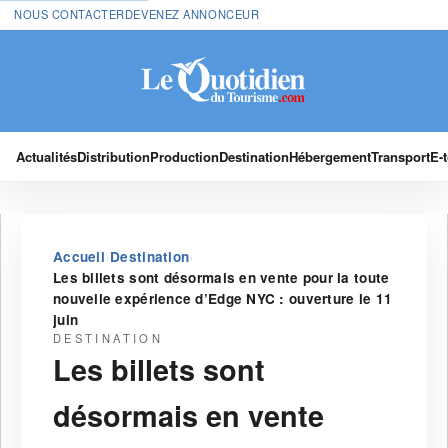
NOUS CONTACTER
DEVENEZ ANNONCEUR
Actualités
Distribution
Production
Destination
Hébergement
Transport
E-
›
›
Accueil
Destination
Les billets sont désormais en vente pour la toute
nouvelle expérience d’Edge NYC : ouverture le 11
juin
DESTINATION
Les billets sont
désormais en vente