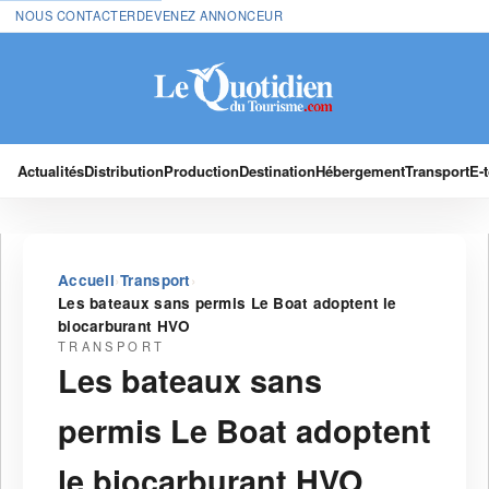
NOUS CONTACTER
DEVENEZ ANNONCEUR
Actualités
Distribution
Production
Destination
Hébergement
Transport
E-
›
›
Accueil
Transport
Les bateaux sans permis Le Boat adoptent le
biocarburant HVO
TRANSPORT
Les bateaux sans
permis Le Boat adoptent
le biocarburant HVO