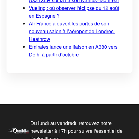
A321XLR sur la liaison Nantes–Montréal
Vueling : où observer l'éclipse du 12 août
en Espagne ?
Air France a ouvert les portes de son
nouveau salon à l’aéroport de Londres-
Heathrow
Emirates lance une liaison en A380 vers
Delhi à partir d’octobre
Du lundi au vendredi, retrouvez notre
newsletter à 17h pour suivre l'essentiel de
l'actualité pro.