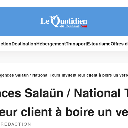
ction
Destination
Hébergement
Transport
E-tourisme
Offres 
gences Salaün / National Tours invitent leur client à boire un verr
ces Salaün / National 
leur client à boire un v
 RÉDACTION