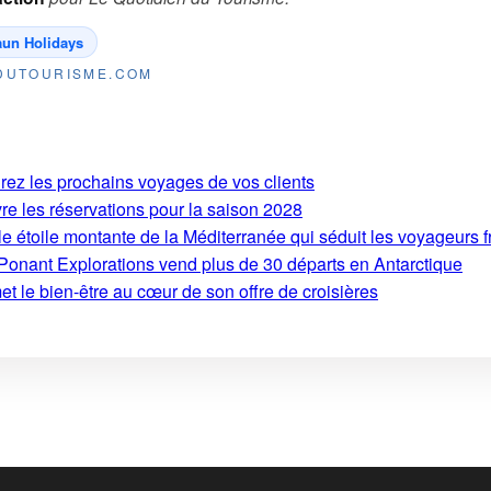
aun Holidays
NDUTOURISME.COM
irez les prochains voyages de vos clients
re les réservations pour la saison 2028
le étoile montante de la Méditerranée qui séduit les voyageurs f
Ponant Explorations vend plus de 30 départs en Antarctique
t le bien-être au cœur de son offre de croisières