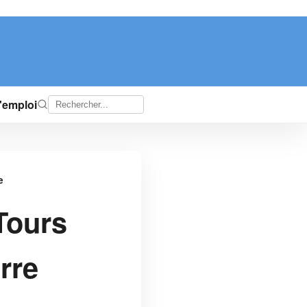
d'emploi
e
Tours
erre