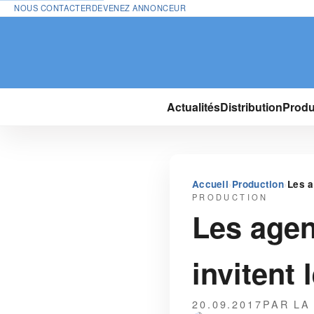
NOUS CONTACTER
DEVENEZ ANNONCEUR
Actualités
Distribution
Produ
›
›
Accueil
Production
Les a
PRODUCTION
Les agen
invitent 
20.09.2017
PAR LA