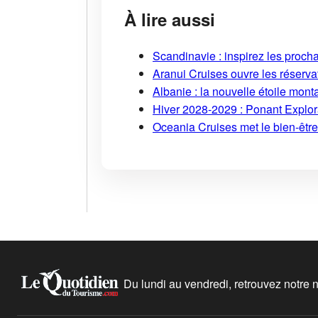
À lire aussi
Scandinavie : inspirez les proch
Aranui Cruises ouvre les réserva
Albanie : la nouvelle étoile mont
Hiver 2028-2029 : Ponant Explor
Oceania Cruises met le bien-être
Du lundi au vendredi, retrouvez notre ne