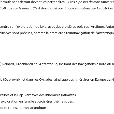
 formulé sans détour devant les partenaires :
« ces 6 points de croissance s
oB que sur le direct. C’est dire à quel point nous comptons sur la distribut
e sur l'exploration de luxe, avec des croisières polaires (Arctique, Antarc
clusives sont prévues, comme la première circumnavigation de l'Antarctique
ue (Svalbard, Groenland) et l'Antarctique, incluant des navigations à bord d
ie (Dubrovnik) et dans les Cyclades, ainsi que des itinéraires en Europe du N
aïbes et le Cap-Vert avec des itinéraires intimistes.
xploration en famille et croisières thématiques.
s culturels, et transatlantiques.