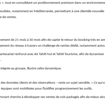
s
», tout en consolidant un positionnement premium dans un environnement
essibles, notamment en Méditerranée, permettant à une clientèle nouvelle de
ge de ventes.
ement de 21 mois à 30 mois afin de capter le retour du booking très en amon
gement du réseau à travers un challenge de ventes dédié, notamment autour 
rtenariat renforcé avec Air Tahiti Nui et Tahiti Tourisme, afin de dynamiser 
.
ntégrée au groupe, illustre cette dynamique.
es données clients et des réservations – reste un sujet sensible. «
Ce qui e
 équipes sont mobilisées pour fluidifier progressivement les outils.
onant cherche à développer ses ventes de vols packagés afin de mieux sécuris