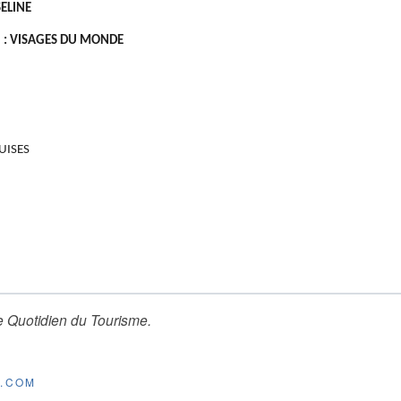
SELINE
5) : VISAGES DU MONDE
RUISES
e Quotidien du Tourisme
.
E.COM