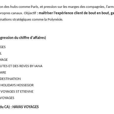
ion des hubs comme Paris, et pression sur les marges des compagnies, l’armate
propres canaux. Objectif
: maîtriser l’expérience client de bout en bout, g
nations stratégiques comme la Polynésie.
ression du chiffre d'affaires)
AGES
L
OYAGE
OUTES ET DES REVES BY IANA
MARE
G DESTINATION
ÜN HOLIDAYS HOSSEGOR
S VOYAGES ST ETIENNE
RY VOYAGES
n du CA) : HAVAS VOYAGES