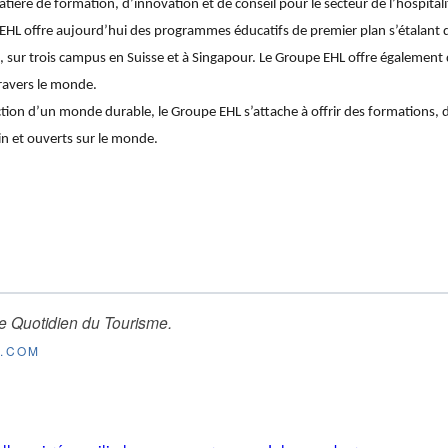
ière de formation, d’innovation et de conseil pour le secteur de l’hospitalit
EHL offre aujourd’hui des programmes éducatifs de premier plan s’étalant 
 sur trois campus en Suisse et à Singapour. Le Groupe EHL offre également de
travers le monde.
ction d’un monde durable, le Groupe EHL s’attache à offrir des formations, d
in et ouverts sur le monde.
e Quotidien du Tourisme
.
E.COM