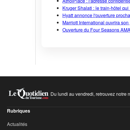
AtholPlace : l'adresse confident
Kruger Shalati : le train-hôtel qui
Hyatt annonce l'ouverture proch
Marriott International ouvrira s
Ouverture du Four Seasons AMA
Du lundi au vendredi, retrouvez notre ne
Rubriques
Actualités