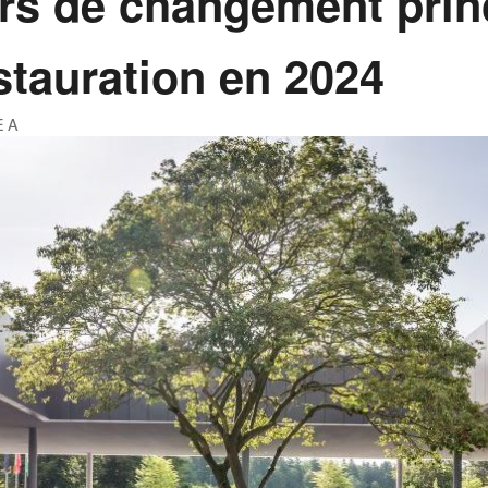
urs de changement prin
estauration en 2024
EA