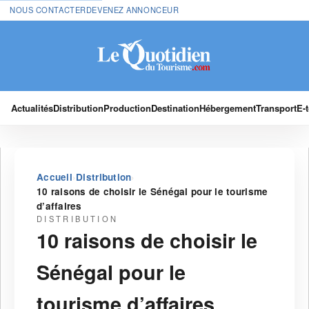
NOUS CONTACTER
DEVENEZ ANNONCEUR
Actualités
Distribution
Production
Destination
Hébergement
Transport
E-
›
›
Accueil
Distribution
10 raisons de choisir le Sénégal pour le tourisme
d’affaires
DISTRIBUTION
10 raisons de choisir le
Sénégal pour le
tourisme d’affaires