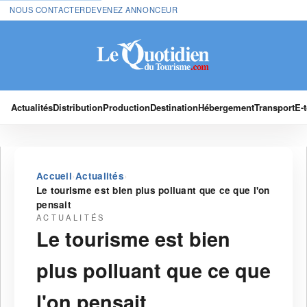
NOUS CONTACTER
DEVENEZ ANNONCEUR
Actualités
Distribution
Production
Destination
Hébergement
Transport
E-
›
›
Accueil
Actualités
Le tourisme est bien plus polluant que ce que l'on
pensait
ACTUALITÉS
Le tourisme est bien
plus polluant que ce que
l'on pensait