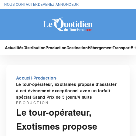
NOUS CONTACTER
DEVENEZ ANNONCEUR
Actualités
Distribution
Production
Destination
Hébergement
Transport
E-
›
›
Accueil
Production
Le tour-opérateur, Exotismes propose d’assister
à cet évènement exceptionnel avec un forfait
spécial Grand Prix de 5 jours/4 nuits
PRODUCTION
Le tour-opérateur,
Exotismes propose