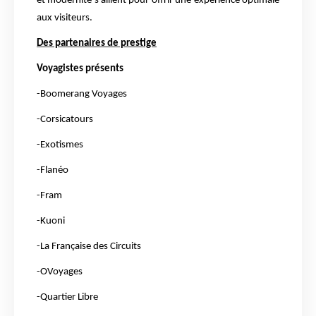
et modernité s’allient pour offrir une expérience optimale
aux visiteurs.
Des partenaires de prestige
Voyagistes présents
-Boomerang Voyages
-Corsicatours
-Exotismes
-Flanéo
-Fram
-Kuoni
-La Française des Circuits
-OVoyages
-Quartier Libre