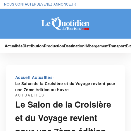
NOUS CONTACTER
DEVENEZ ANNONCEUR
Actualités
Distribution
Production
Destination
Hébergement
Transport
E-
›
›
Accueil
Actualités
Le Salon de la Croisière et du Voyage revient pour
une 7ème édition au Havre
ACTUALITÉS
Le Salon de la Croisière
et du Voyage revient