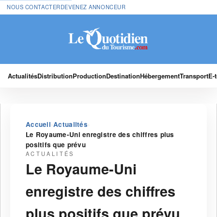
NOUS CONTACTER
DEVENEZ ANNONCEUR
Actualités
Distribution
Production
Destination
Hébergement
Transport
E-
›
›
Accueil
Actualités
Le Royaume-Uni enregistre des chiffres plus
positifs que prévu
ACTUALITÉS
Le Royaume-Uni
enregistre des chiffres
plus positifs que prévu