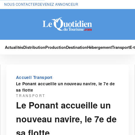
NOUS CONTACTER
DEVENEZ ANNONCEUR
Actualités
Distribution
Production
Destination
Hébergement
Transport
E-
›
›
Accueil
Transport
Le Ponant accueille un nouveau navire, le 7e de
sa flotte
TRANSPORT
Le Ponant accueille un
nouveau navire, le 7e de
sa flotte