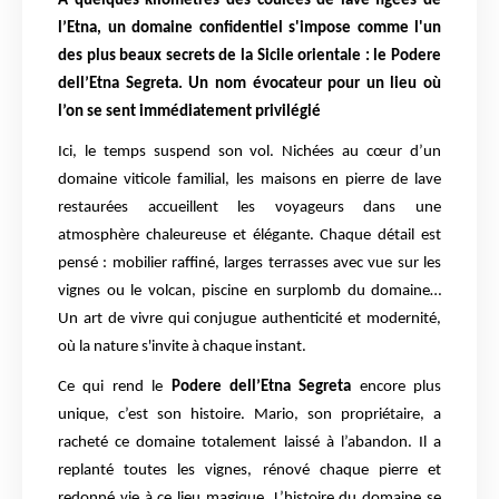
À quelques kilomètres des coulées de lave figées de
l’Etna, un domaine confidentiel s'impose comme l'un
des plus beaux secrets de la Sicile orientale : le Podere
dell’Etna Segreta. Un nom évocateur pour un lieu où
l’on se sent immédiatement privilégié
Ici, le temps suspend son vol. Nichées au cœur d’un
domaine viticole familial, les maisons en pierre de lave
restaurées accueillent les voyageurs dans une
atmosphère chaleureuse et élégante. Chaque détail est
pensé : mobilier raffiné, larges terrasses avec vue sur les
vignes ou le volcan, piscine en surplomb du domaine…
Un art de vivre qui conjugue authenticité et modernité,
où la nature s'invite à chaque instant.
Ce qui rend le
Podere dell’Etna Segreta
encore plus
unique, c’est son histoire. Mario, son propriétaire, a
racheté ce domaine totalement laissé à l’abandon. Il a
replanté toutes les vignes, rénové chaque pierre et
redonné vie à ce lieu magique. L’histoire du domaine se