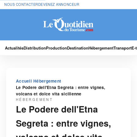
NOUS CONTACTER
DEVENEZ ANNONCEUR
Actualités
Distribution
Production
Destination
Hébergement
Transport
E-
›
›
Accueil
Hébergement
Le Podere dell'Etna Segreta : entre vignes,
volcans et dolce vita sicilienne
HÉBERGEMENT
Le Podere dell'Etna
Segreta : entre vignes,