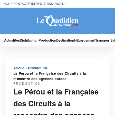
NOUS CONTACTER
DEVENEZ ANNONCEUR
Actualités
Distribution
Production
Destination
Hébergement
Transport
E-
›
›
Accueil
Production
Le Pérou et la Française des Circuits à la
rencontre des agences corses
PRODUCTION
Le Pérou et la Française
des Circuits à la