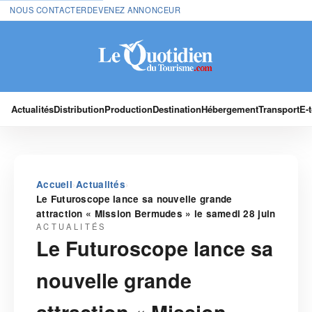
NOUS CONTACTER
DEVENEZ ANNONCEUR
Actualités
Distribution
Production
Destination
Hébergement
Transport
E-
›
›
Accueil
Actualités
Le Futuroscope lance sa nouvelle grande
attraction « Mission Bermudes » le samedi 28 juin
ACTUALITÉS
Le Futuroscope lance sa
nouvelle grande