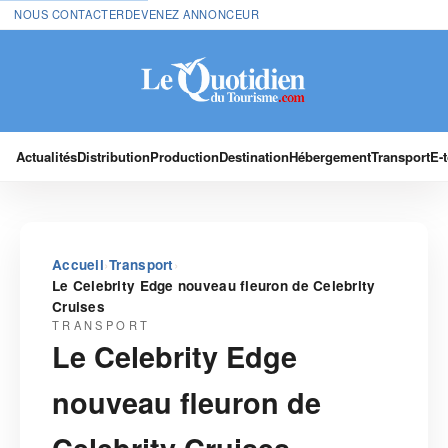
NOUS CONTACTER
DEVENEZ ANNONCEUR
Actualités
Distribution
Production
Destination
Hébergement
Transport
E-
›
›
Accueil
Transport
Le Celebrity Edge nouveau fleuron de Celebrity
Cruises
TRANSPORT
Le Celebrity Edge
nouveau fleuron de