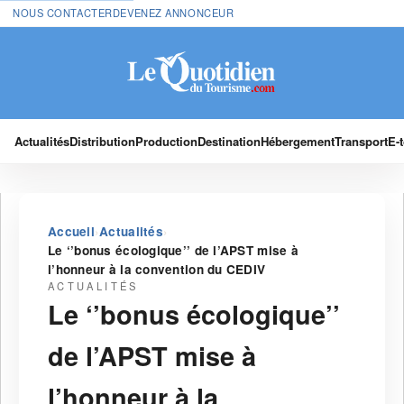
NOUS CONTACTER
DEVENEZ ANNONCEUR
Actualités
Distribution
Production
Destination
Hébergement
Transport
E-
›
›
Accueil
Actualités
Le ‘’bonus écologique’’ de l’APST mise à
l’honneur à la convention du CEDIV
ACTUALITÉS
Le ‘’bonus écologique’’
de l’APST mise à
l’honneur à la