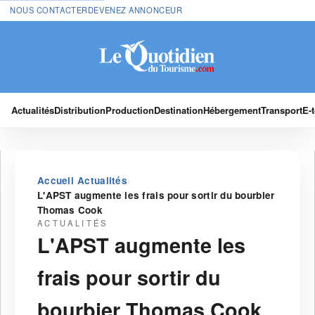
NOUS CONTACTER
DEVENEZ ANNONCEUR
Actualités
Distribution
Production
Destination
Hébergement
Transport
E-
›
›
Accueil
Actualités
L'APST augmente les frais pour sortir du bourbier
Thomas Cook
ACTUALITÉS
L'APST augmente les
frais pour sortir du
bourbier Thomas Cook