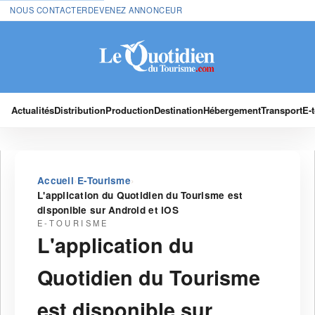
NOUS CONTACTER
DEVENEZ ANNONCEUR
Actualités
Distribution
Production
Destination
Hébergement
Transport
E-
›
›
Accueil
E-Tourisme
L'application du Quotidien du Tourisme est
disponible sur Android et iOS
E-TOURISME
L'application du
Quotidien du Tourisme
est disponible sur