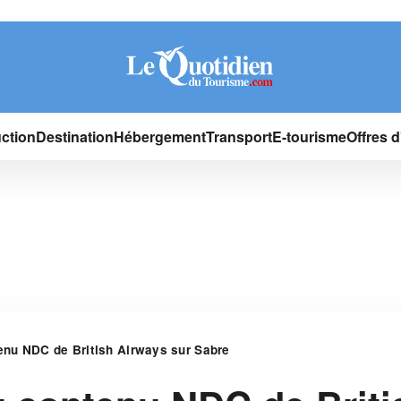
ction
Destination
Hébergement
Transport
E-tourisme
Offres 
nu NDC de British Airways sur Sabre