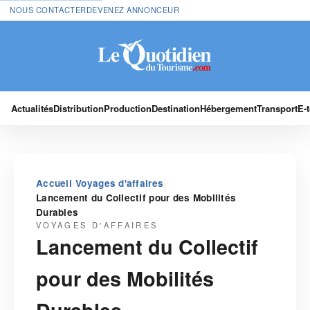
NOUS CONTACTER
DEVENEZ ANNONCEUR
Actualités
Distribution
Production
Destination
Hébergement
Transport
E-
›
›
Accueil
Voyages d'affaires
Lancement du Collectif pour des Mobilités
Durables
VOYAGES D'AFFAIRES
Lancement du Collectif
pour des Mobilités