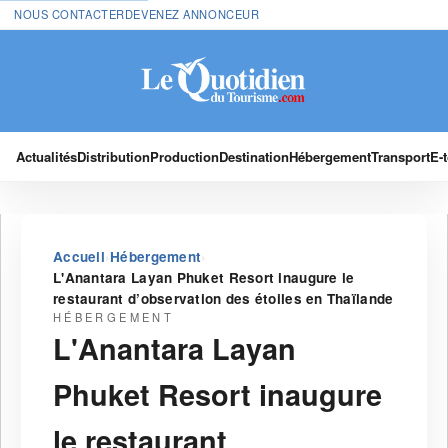
NOUS CONTACTER
DEVENEZ ANNONCEUR
Actualités
Distribution
Production
Destination
Hébergement
Transport
E-
›
›
Accueil
Hébergement
L'Anantara Layan Phuket Resort inaugure le
restaurant d’observation des étoiles en Thaïlande
HÉBERGEMENT
L'Anantara Layan
Phuket Resort inaugure
le restaurant