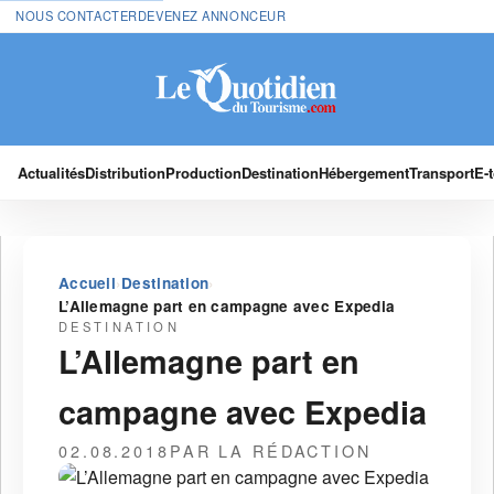
NOUS CONTACTER
DEVENEZ ANNONCEUR
Actualités
Distribution
Production
Destination
Hébergement
Transport
E-
›
›
Accueil
Destination
L’Allemagne part en campagne avec Expedia
DESTINATION
L’Allemagne part en
campagne avec Expedia
02.08.2018
PAR LA RÉDACTION