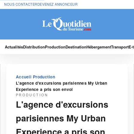
NOUS CONTACTER
DEVENEZ ANNONCEUR
Actualités
Distribution
Production
Destination
Hébergement
Transport
E-
›
›
Accueil
Production
L'agence d'excursions parisiennes My Urban
Experience a pris son envol
PRODUCTION
L'agence d'excursions
parisiennes My Urban
Experience a pris son