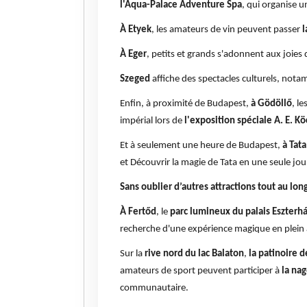
l'Aqua-Palace Adventure Spa
, qui organise u
À Etyek
, les amateurs de vin peuvent passer
l
À Eger
, petits et grands s'adonnent aux joies 
Szeged
affiche des spectacles culturels, no
Enfin, à proximité de Budapest,
à Gödöllő
, l
impérial lors de
l'exposition spéciale A. E. 
Et à seulement une heure de Budapest,
à Tata
et Découvrir la magie de Tata en une seule jo
Sans oublier d’autres attractions tout au long
À Fertőd
, le
parc lumineux du palais Eszterh
recherche d'une expérience magique en plein a
Sur la
rive nord du lac Balaton
,
la patinoire 
amateurs de sport peuvent participer à
la na
communautaire.