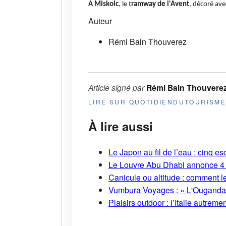
A Miskolc
, le t
ramway de l'Avent
, décoré ave
Auteur
Rémi Bain Thouverez
Article signé par
Rémi Bain Thouvere
LIRE SUR QUOTIDIENDUTOURISM
À lire aussi
Le Japon au fil de l’eau : cinq
Le Louvre Abu Dhabi annonce 4 
Canicule ou altitude : comment l
Vumbura Voyages : « L'Ouganda r
Plaisirs outdoor : l’Italie autreme