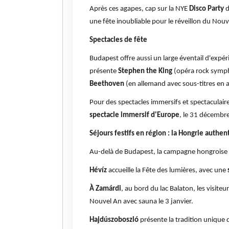
Après ces agapes, cap sur la NYE
Disco Party
une fête inoubliable pour le réveillon du Nouv
Spectacles de fête
Budapest offre aussi un large éventail d'expé
présente
Stephen the King
(opéra rock symph
Beethoven
(en allemand avec sous-titres en a
Pour des spectacles immersifs et spectaculai
spectacle immersif d'Europe
, le 31 décembre
Séjours festifs en région : la Hongrie authen
Au-delà de Budapest, la campagne hongroise a
Hévíz
accueille la Fête des lumières, avec une
À Zamárdi
, au bord du lac Balaton, les visiteu
Nouvel An avec sauna le 3 janvier.
Hajdúszoboszló
présente la tradition unique