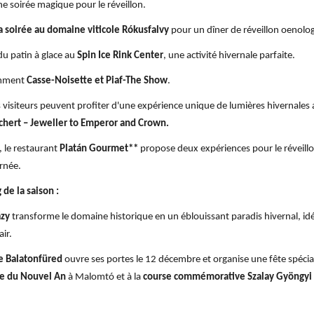
ne soirée magique pour le réveillon.
a soirée au domaine viticole Rókusfalvy
pour un dîner de réveillon oenolo
du patin à glace au
Spin Ice Rink Center
, une activité hivernale parfaite.
tamment
Casse-Noisette et Piaf-The Show
.
es visiteurs peuvent profiter d'une expérience unique de lumières hivernales
Köchert – Jeweller to Emperor and Crown.
, le restaurant
Platán Gourmet**
propose deux expériences pour le réveillo
urnée.
 de la saison :
ázy
transforme le domaine historique en un éblouissant paradis hivernal, idéal 
ir.
de Balatonfüred
ouvre ses portes le 12 décembre et organise une fête spécial
ge du Nouvel An
à Malomtó et à la
course commémorative Szalay Gyöngyi