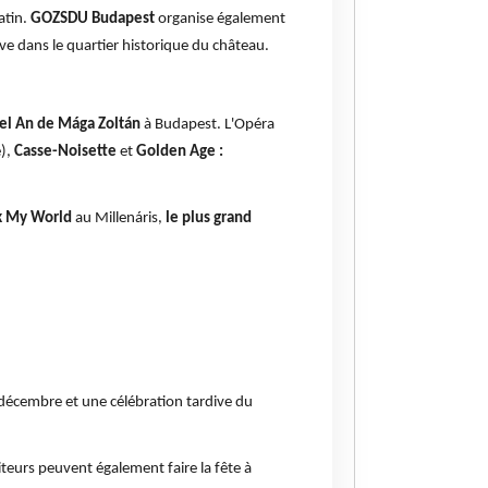
atin.
GOZSDU
Budapest
organise également
ve dans le quartier historique du château.
el An de Mága Zoltán
à Budapest. L'Opéra
e),
Casse-Noisette
et
Golden Age :
k My World
au Millenáris,
le plus grand
décembre et une célébration tardive du
siteurs peuvent également faire la fête à