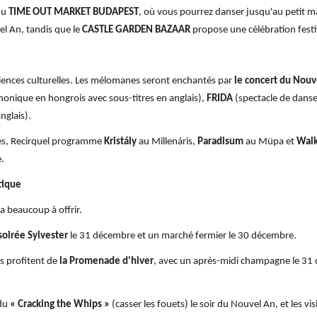
du
TIME OUT MARKET BUDAPEST
, où vous pourrez danser jusqu'au petit m
el An, tandis que le
CASTLE GARDEN BAZAAR
propose une célébration festi
riences culturelles. Les mélomanes seront enchantés par
le concert du Nouv
onique en hongrois avec sous-titres en anglais),
FRIDA
(spectacle de dans
nglais).
res, Recirquel programme
Kristály
au Millenáris,
Paradisum
au Müpa et
Wal
.
tique
 beaucoup à offrir.
soirée Sylvester
le 31 décembre et un marché fermier le 30 décembre.
rs profitent de
la Promenade d'hiver
, avec un après-midi champagne le 31 
 du
« Cracking the Whips »
(casser les fouets) le soir du Nouvel An, et les vi