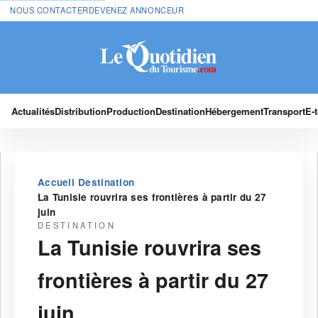
NOUS CONTACTER
DEVENEZ ANNONCEUR
Actualités
Distribution
Production
Destination
Hébergement
Transport
E-
›
›
Accueil
Destination
La Tunisie rouvrira ses frontières à partir du 27
juin
DESTINATION
La Tunisie rouvrira ses
frontières à partir du 27
juin