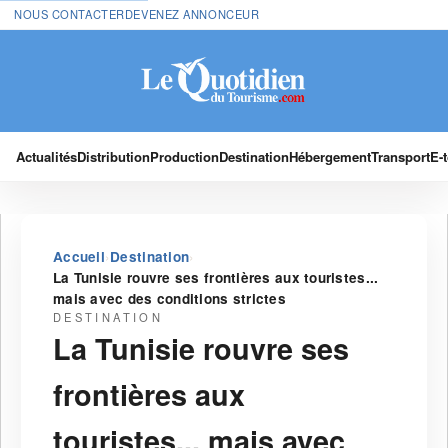
NOUS CONTACTER
DEVENEZ ANNONCEUR
Actualités
Distribution
Production
Destination
Hébergement
Transport
E-
›
›
Accueil
Destination
La Tunisie rouvre ses frontières aux touristes...
mais avec des conditions strictes
DESTINATION
La Tunisie rouvre ses
frontières aux
touristes... mais avec