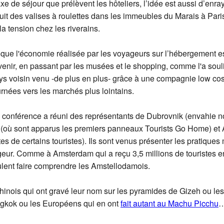
axe de séjour que prélèvent les hôteliers, l’idée est aussi d’enr
bruit des valises à roulettes dans les immeubles du Marais à Par
la tension chez les riverains.
que l'économie réalisée par les voyageurs sur l’hébergement e
uvenir, en passant par les musées et le shopping, comme l'a sou
ays voisin venu -de plus en plus- grâce à une compagnie low cos
urnées vers les marchés plus lointains.
ne conférence a réuni des représentants de Dubrovnik (envahie 
 (où sont apparus les premiers panneaux Tourists Go Home) et 
 de certains touristes). Ils sont venus présenter les pratiques 
ageur. Comme à Amsterdam qui a reçu 3,5 millions de touristes 
lent faire comprendre les Amstellodamois.
inois qui ont gravé leur nom sur les pyramides de Gizeh ou le
gkok ou les Européens qui en ont
fait autant au Machu Picchu