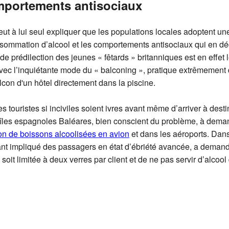
comportements antisociaux
ut à lui seul expliquer que les populations locales adoptent une a
ommation d’alcool et les comportements antisociaux qui en déc
 de prédilection des jeunes « fêtards » britanniques est en effet l
vec l’inquiétante mode du « balconing », pratique extrêmement 
con d'un hôtel directement dans la piscine.
es touristes si inciviles soient ivres avant même d’arriver à destin
 îles espagnoles Baléares, bien conscient du problème, à deman
on de boissons alcoolisées en avion
et dans les aéroports. Dan
nt impliqué des passagers en état d’ébriété avancée, a demandé
soit limitée à deux verres par client et de ne pas servir d’alcool