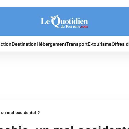
ction
Destination
Hébergement
Transport
E-tourisme
Offres 
 un mal occidental ?