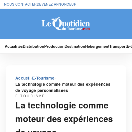
NOUS CONTACTER
DEVENEZ ANNONCEUR
Actualités
Distribution
Production
Destination
Hébergement
Transport
E-
›
›
Accueil
E-Tourisme
La technologie comme moteur des expériences
de voyage personnalisées
E-TOURISME
La technologie comme
moteur des expériences