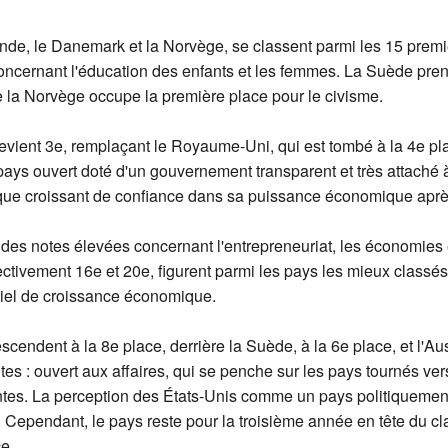
ande, le Danemark et la Norvège, se classent parmi les 15 prem
cernant l'éducation des enfants et les femmes. La Suède pren
e la Norvège occupe la première place pour le civisme.
evient 3e, remplaçant le Royaume-Uni, qui est tombé à la 4e p
ays ouvert doté d'un gouvernement transparent et très attaché à
ue croissant de confiance dans sa puissance économique après
 des notes élevées concernant l'entrepreneuriat, les économies
pectivement 16e et 20e, figurent parmi les pays les mieux classé
tiel de croissance économique.
cendent à la 8e place, derrière la Suède, à la 6e place, et l'Aus
es : ouvert aux affaires, qui se penche sur les pays tournés ver
es. La perception des États-Unis comme un pays politiquement
. Cependant, le pays reste pour la troisième année en tête du c
ce.