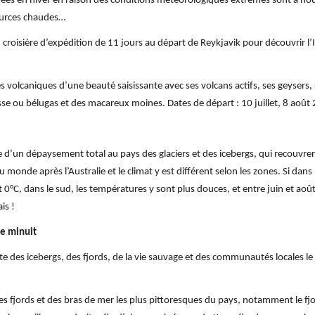
rmées en hiver en raison des conditions météorologiques extrêmes sont à no
sources chaudes…
 : croisière d’expédition de 11 jours au départ de Reykjavik pour découvrir l’
es volcaniques d’une beauté saisissante avec ses volcans actifs, ses geysers,
sse ou bélugas et des macareux moines. Dates de départ : 10 juillet, 8 août
ie d’un dépaysement total au pays des glaciers et des icebergs, qui recouvr
monde après l’Australie et le climat y est différent selon les zones. Si dans l
0°C, dans le sud, les températures y sont plus douces, et entre juin et août
is !
de minuit
te des icebergs, des fjords, de la vie sauvage et des communautés locales le
 des fjords et des bras de mer les plus pittoresques du pays, notamment le fj