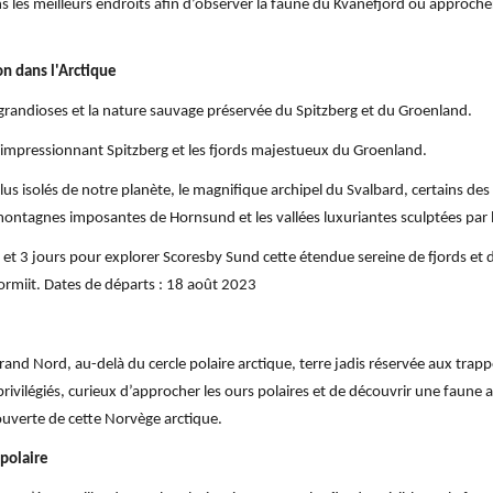
ns les meilleurs endroits afin d’observer la faune du Kvanefjord ou approcher
on dans l'Arctique
grandioses et la nature sauvage préservée du Spitzberg et du Groenland.
 l’impressionnant Spitzberg et les fjords majestueux du Groenland.
plus isolés de notre planète, le magnifique archipel du Svalbard, certains de
agnes imposantes de Hornsund et les vallées luxuriantes sculptées par les 
 et 3 jours pour explorer Scoresby Sund cette étendue sereine de fjords et 
rmiit. Dates de départs : 18 août 2023
Grand Nord, au-delà du cercle polaire arctique, terre jadis réservée aux trap
ivilégiés, curieux d’approcher les ours polaires et de découvrir une faune abo
ouverte de cette Norvège arctique.
 polaire