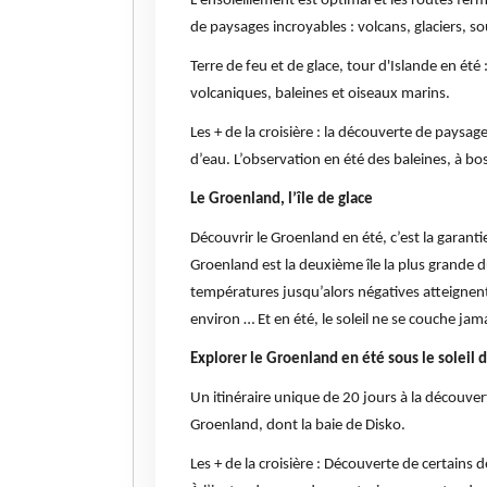
L'ensoleillement est optimal et les routes fe
de paysages incroyables : volcans, glaciers, 
Terre de feu et de glace, tour d'Islande en été
volcaniques, baleines et oiseaux marins.
Les + de la croisière : la découverte de paysag
d’eau. L’observation en été des baleines, à bo
Le Groenland, l’île de glace
Découvrir le Groenland en été, c’est la garant
Groenland est la deuxième île la plus grande du 
températures jusqu’alors négatives atteignent 
environ … Et en été, le soleil ne se couche jama
Explorer le Groenland en été sous le soleil 
Un itinéraire unique de 20 jours à la découver
Groenland, dont la baie de Disko.
Les + de la croisière : Découverte de certains