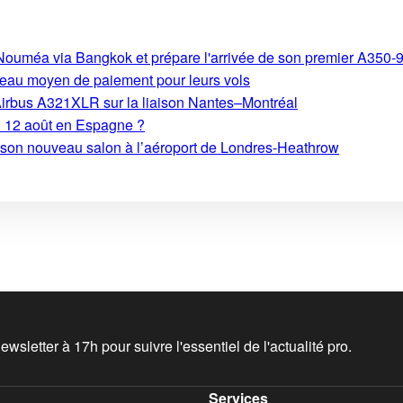
s-Nouméa via Bangkok et prépare l'arrivée de son premier A350-
eau moyen de paiement pour leurs vols
Airbus A321XLR sur la liaison Nantes–Montréal
du 12 août en Espagne ?
e son nouveau salon à l’aéroport de Londres-Heathrow
wsletter à 17h pour suivre l'essentiel de l'actualité pro.
Services