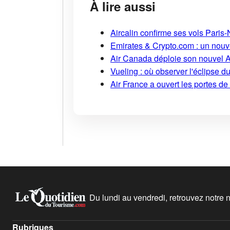
À lire aussi
Aircalin confirme ses vols Pari
Emirates & Crypto.com : un nouv
Air Canada déploie son nouvel 
Vueling : où observer l'éclipse 
Air France a ouvert les portes d
Du lundi au vendredi, retrouvez notre ne
Rubriques