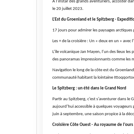
À l’instar des grands aventuriers, accoster da
le 20 juillet 2023.
L'Est du Groenland et le Spitzberg - Expediti
17 jours pour admirer les paysages arctiques 
Les + de la croisière : Un « deux en un » avec
L’île volcanique Jan Mayen, l’un des lieux les 
des panoramas impressionnants comme les mont
Navigation le long de la côte est du Groenland
communauté habitant la lointaine Ittoqqortoo
Le Spitzberg : un été dans le Grand Nord
Partir au Spitzberg, c’est s’aventurer dans le 
aujourd’hui accessible à quelques voyageurs pr
juin à septembre, une saison propice à la déc
Croisière Côte Ouest - Au royaume de l'ours