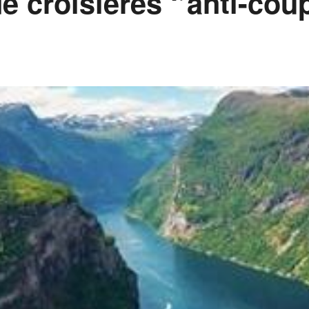
e croisières ‘’anti-cou
.