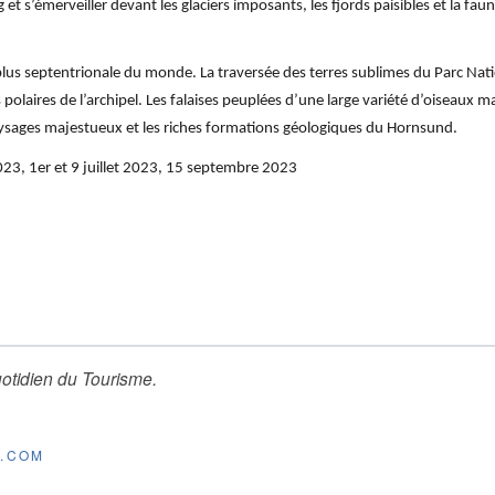
s’émerveiller devant les glaciers imposants, les fjords paisibles et la faune
 la plus septentrionale du monde. La traversée des terres sublimes du Parc Na
s polaires de l’archipel. Les falaises peuplées d’une large variété d’oiseaux m
ysages majestueux et les riches formations géologiques du Hornsund.
2023, 1er et 9 juillet 2023, 15 septembre 2023
otidien du Tourisme
.
E.COM