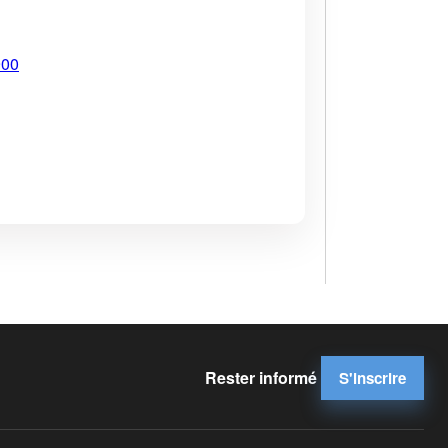
900
Rester informé
S'inscrire