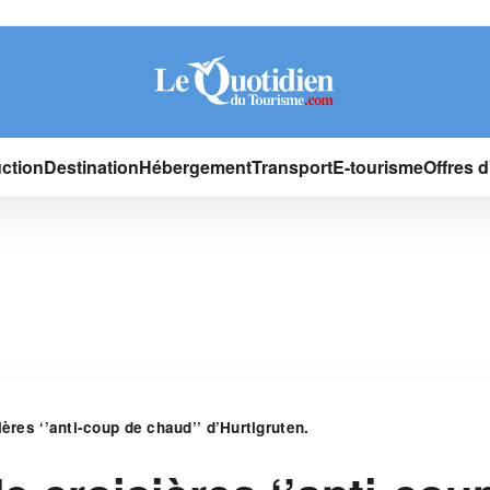
ction
Destination
Hébergement
Transport
E-tourisme
Offres 
ières ‘’anti-coup de chaud’’ d’Hurtigruten.