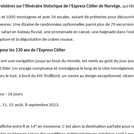
oisières sur l’itinéraire historique de l’Express Côtier de Norvège,
qui fêt
rds et 1000 montagnes et avec 34 escales, autant de prétextes pour découvrir
heures. Une dizaine de randonnées optionnelles parmi plus de 70 excursions
safari en bateau fluvial, une promenade en canoë, une baignade dans l’océ
apture et la dégustation de crabes royaux.
 pour les 130 ans de l’Express Côtier
ffrant une navigation jusqu’au bout du monde, est remis au goût du jour po
s Côtier. Un voyage somptueux et nostalgique le long de la côte norvégienne, 
ers le Sud, à bord du MS Trollfjord, un navire au design exceptionnel, réc
our : 16 jours
let, 11, 25 août, 8 septembre 2023.
affiche entre 8 et 14° en moyenne. C’est alors la destination parfaite pour c