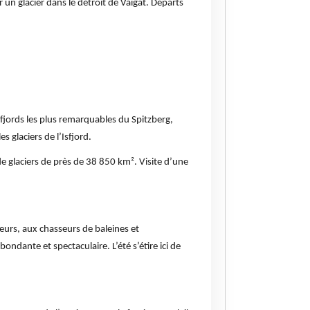
 un glacier dans le détroit de Vaigat. Départs
s fjords les plus remarquables du Spitzberg,
glaciers de l’Isfjord.
de glaciers de près de 38 850 km². Visite d’une
peurs, aux chasseurs de baleines et
ndante et spectaculaire. L’été s’étire ici de