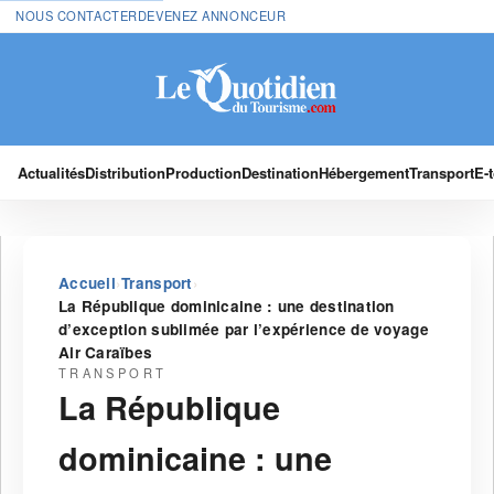
NOUS CONTACTER
DEVENEZ ANNONCEUR
Actualités
Distribution
Production
Destination
Hébergement
Transport
E-
›
›
Accueil
Transport
La République dominicaine : une destination
d’exception sublimée par l’expérience de voyage
Air Caraïbes
TRANSPORT
La République
dominicaine : une