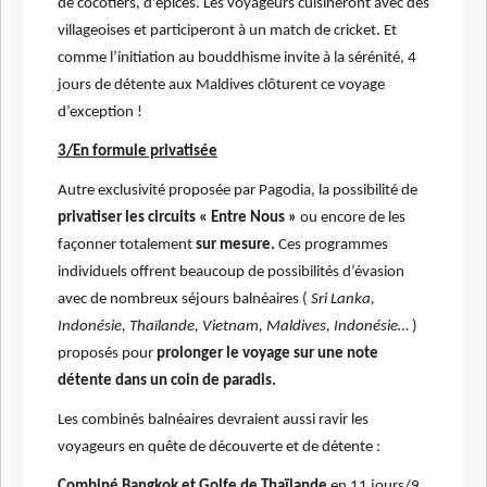
de cocotiers, d'épices. Les voyageurs cuisineront avec des
villageoises et participeront à un match de cricket. Et
comme l’initiation au bouddhisme invite à la sérénité, 4
jours de détente aux Maldives clôturent ce voyage
d’exception !
3/En formule privatisée
Autre exclusivité proposée par Pagodia, la possibilité de
privatiser les circuits « Entre Nous »
ou encore de les
façonner totalement
sur mesure.
Ces programmes
individuels offrent beaucoup de possibilités d’évasion
avec de nombreux séjours balnéaires (
Sri Lanka,
Indonésie, Thaïlande, Vietnam, Maldives, Indonésie…
)
proposés pour
prolonger le voyage sur une note
détente dans un coin de paradis.
Les combinés balnéaires devraient aussi ravir les
voyageurs en quête de découverte et de détente :
Combiné Bangkok et Golfe de Thaïlande
en 11 jours/9