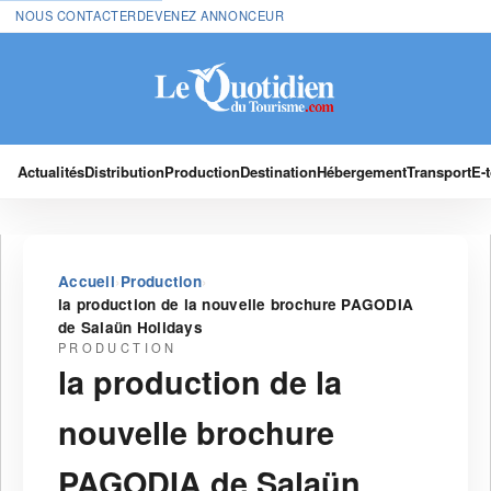
NOUS CONTACTER
DEVENEZ ANNONCEUR
Actualités
Distribution
Production
Destination
Hébergement
Transport
E-
›
›
Accueil
Production
la production de la nouvelle brochure PAGODIA
de Salaün Holidays
PRODUCTION
la production de la
nouvelle brochure
PAGODIA de Salaün