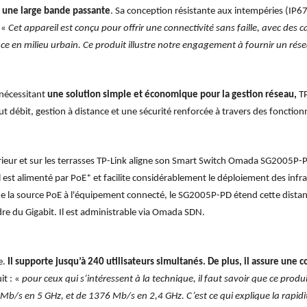
t une large bande passante
. Sa conception résistante aux intempéries (IP
 «
Cet appareil est conçu pour offrir une connectivité sans faille, avec des 
ce en milieu urbain. Ce produit illustre notre engagement à fournir un rése
 nécessitant
une solution simple et économique pour la gestion réseau,
T
t débit, gestion à distance et une sécurité renforcée à travers des fonctionn
ieur et sur les terrasses TP-Link aligne son Smart Switch Omada SG2005P-PD
Il est alimenté par PoE* et facilite considérablement le déploiement des infr
 de la source PoE à l'équipement connecté, le SG2005P-PD étend cette dista
re du Gigabit. Il est administrable via Omada SDN.
e.
Il supporte jusqu’à 240 utilisateurs simultanés. De plus, il assure une 
it : «
pour ceux qui s’intéressent à la technique, il faut savoir que ce pro
b/s en 5 GHz, et de 1376 Mb/s en 2,4 GHz. C’est ce qui explique la rapidité