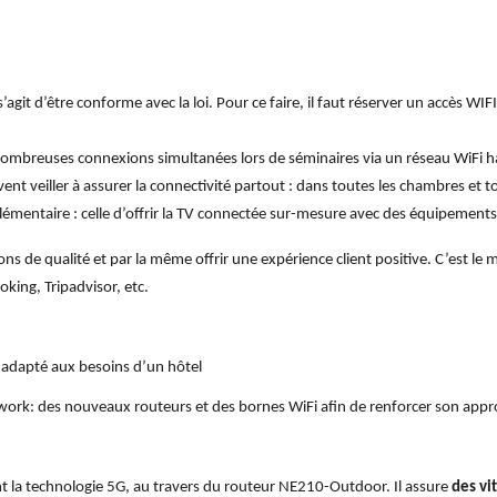
 s’agit d’être conforme avec la loi. Pour ce faire, il faut réserver un accès WIF
s nombreuses connexions simultanées lors de séminaires via un réseau WiFi h
vent veiller à assurer la connectivité partout : dans toutes les chambres et tou
pplémentaire : celle d’offrir la TV connectée sur-mesure avec des équipemen
ns de qualité et par la même offrir une expérience client positive. C’est le 
oking, Tripadvisor, etc.
 adapté aux besoins d’un hôtel
rk: des nouveaux routeurs et des bornes WiFi afin de renforcer son appr
 la technologie 5G, au travers du routeur NE210-Outdoor. Il assure
des vi