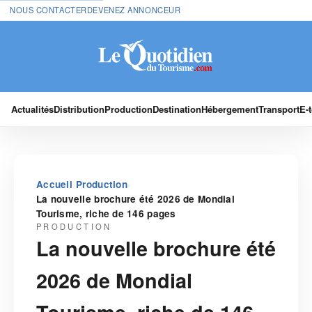
NOUS CONTACTER
DEVENEZ ANNONCEUR
Actualités
Distribution
Production
Destination
Hébergement
Transport
E-
›
›
Accueil
Production
La nouvelle brochure été 2026 de Mondial
Tourisme, riche de 146 pages
PRODUCTION
La nouvelle brochure été
2026 de Mondial