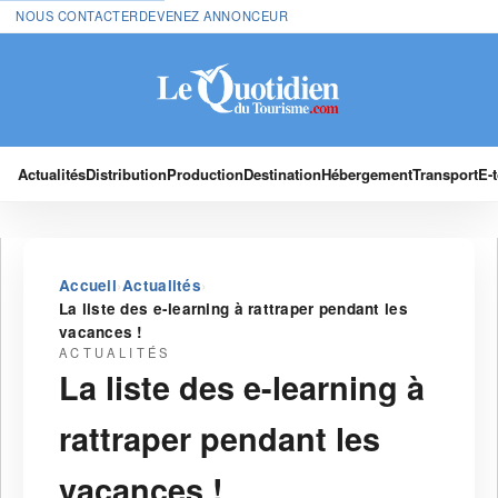
NOUS CONTACTER
DEVENEZ ANNONCEUR
Actualités
Distribution
Production
Destination
Hébergement
Transport
E-
›
›
Accueil
Actualités
La liste des e-learning à rattraper pendant les
vacances !
ACTUALITÉS
La liste des e-learning à
rattraper pendant les
vacances !