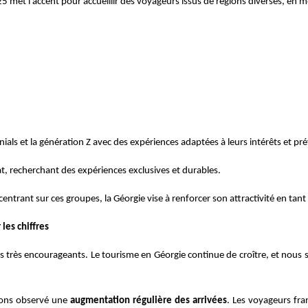
25 met l’accent pour accueillir des voyageurs issus de régions diverses, en 
ennials et la génération Z avec des expériences adaptées à leurs intérêts et p
hat, recherchant des expériences exclusives et durables.
centrant sur ces groupes, la Géorgie vise à renforcer son attractivité en tan
les chiffres
très encourageants. Le tourisme en Géorgie continue de croître, et nous so
vons observé une
augmentation régulière des arrivées
. Les voyageurs fra