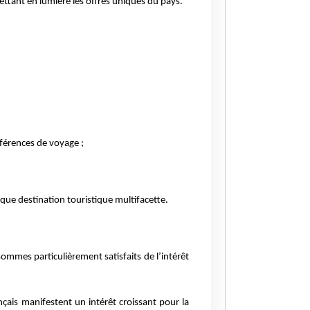
mettant en lumière les offres uniques du pays.
références de voyage ;
t que destination touristique multifacette.
mmes particulièrement satisfaits de l’intérêt
nçais manifestent un intérêt croissant pour la