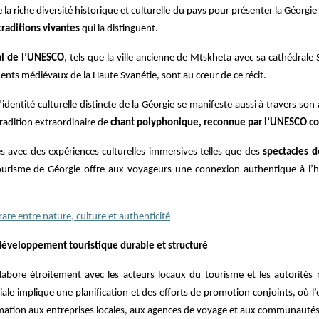
se la riche diversité historique et culturelle du pays pour présenter la Géo
traditions vivantes
qui la distinguent.
ial de l’UNESCO
, tels que la ville ancienne de Mtskheta avec sa cathédrale S
ents médiévaux de la Haute Svanétie, sont au cœur de ce récit.
l’identité culturelle distincte de la Géorgie se manifeste aussi à travers so
radition extraordinaire de
chant polyphonique, reconnue par l’UNESCO c
es avec des expériences culturelles immersives telles que des
spectacles d
 tourisme de Géorgie offre aux voyageurs une connexion authentique à l’hi
rare entre nature, culture et authenticité
développement touristique durable et structuré
labore étroitement avec les acteurs locaux du tourisme et les autorités r
ale implique une planification et des efforts de promotion conjoints, où l’
ation aux entreprises locales, aux agences de voyage et aux communautés