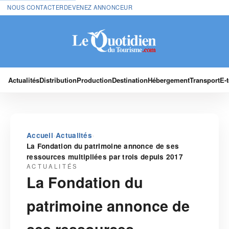
NOUS CONTACTER
DEVENEZ ANNONCEUR
Actualités
Distribution
Production
Destination
Hébergement
Transport
E-
›
›
Accueil
Actualités
La Fondation du patrimoine annonce de ses
ressources multipliées par trois depuis 2017
ACTUALITÉS
La Fondation du
patrimoine annonce de