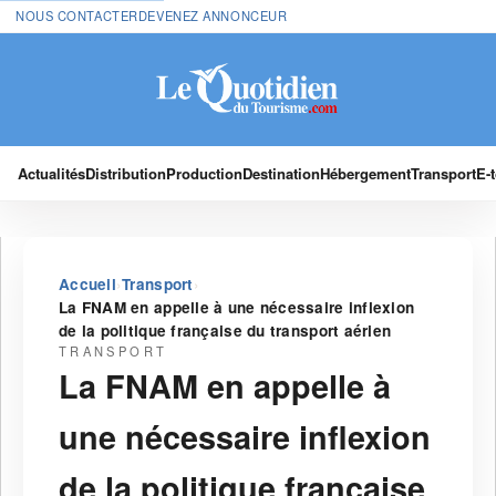
NOUS CONTACTER
DEVENEZ ANNONCEUR
Actualités
Distribution
Production
Destination
Hébergement
Transport
E-
›
›
Accueil
Transport
La FNAM en appelle à une nécessaire inflexion
de la politique française du transport aérien
TRANSPORT
La FNAM en appelle à
une nécessaire inflexion
de la politique française