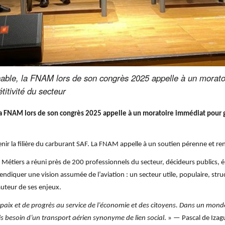
nable, la FNAM lors de son congrès 2025 appelle à un morato
titivité du secteur
la FNAM lors de son congrès 2025 appelle à un moratoire immédiat pour ga
enir la filière du carburant SAF. La FNAM appelle à un soutien pérenne et ren
s Métiers a réuni près de 200 professionnels du secteur, décideurs publics, 
iquer une vision assumée de l’aviation : un secteur utile, populaire, struct
auteur de ses enjeux.
 paix et de progrès au service de l’économie et des citoyens. Dans un mond
s besoin d’un transport aérien synonyme de lien social
. » — Pascal de Izag