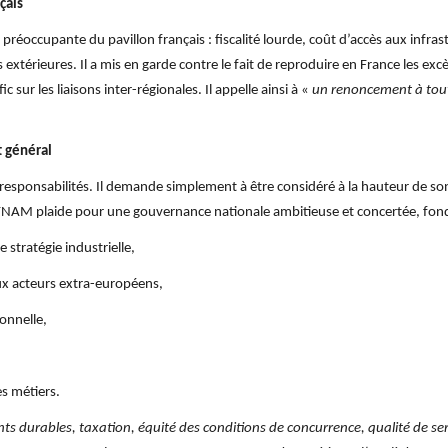
çais
 préoccupante du pavillon français : fiscalité lourde, coût d’accès aux infr
xtérieures. Il a mis en garde contre le fait de reproduire en France les excès
sur les liaisons inter-régionales. Il appelle ainsi à «
un renoncement à toute 
t général
 responsabilités. Il demande simplement à être considéré à la hauteur de son 
 FNAM plaide pour une gouvernance nationale ambitieuse et concertée, fondée
 stratégie industrielle,
x acteurs extra-européens,
onnelle,
es métiers.
ts durables, taxation, équité des conditions de concurrence, qualité de ser