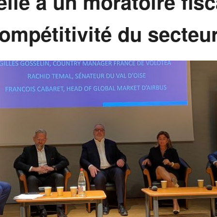
le à un moratoire fisc
compétitivité du secteu