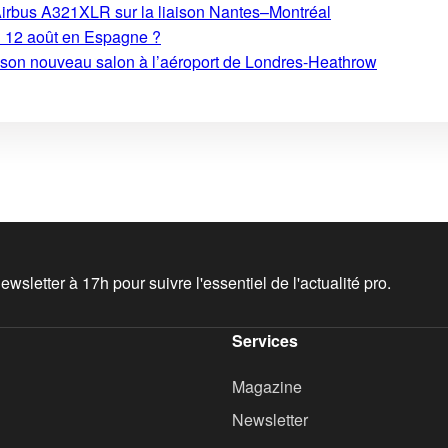
Airbus A321XLR sur la liaison Nantes–Montréal
du 12 août en Espagne ?
e son nouveau salon à l’aéroport de Londres-Heathrow
wsletter à 17h pour suivre l'essentiel de l'actualité pro.
Services
Magazine
Newsletter