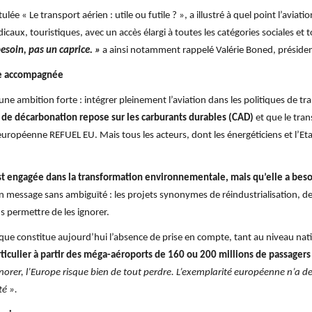
lée « Le transport aérien : utile ou futile ? », a illustré à quel point l’avia
aux, touristiques, avec un accès élargi à toutes les catégories sociales et to
besoin, pas un caprice. »
a ainsi notamment rappelé Valérie Boned, préside
tre accompagnée
ne ambition forte : intégrer pleinement l’aviation dans les politiques de t
ts de décarbonation repose sur les carburants durables (CAD)
et que le tra
on européenne REFUEL EU. Mais tous les acteurs, dont les énergéticiens et l’E
est engagée dans la transformation environnementale, mais qu’elle a besoi
 message sans ambiguïté : les projets synonymes de réindustrialisation, de
 permettre de les ignorer.
 que constitue aujourd’hui l’absence de prise en compte, tant au niveau n
iculier à partir des méga-aéroports de 160 ou 200 millions de passagers 
gnorer, l’Europe risque bien de tout perdre. L’exemplarité européenne n’a de v
té ».