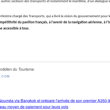
es autres secteurs des transports et notamment le maritime, d’un dialogue e
Ministre chargé des Transports, qui a livré la vision du gouvernement pour le
ompétitivité du pavillon français, à l’avenir de la navigation aérienne, à l
e accessible à tous
.
otidien du Tourisme
.
E.COM
s-Nouméa via Bangkok et prépare l'arrivée de son premier A350-
eau moyen de paiement pour leurs vols