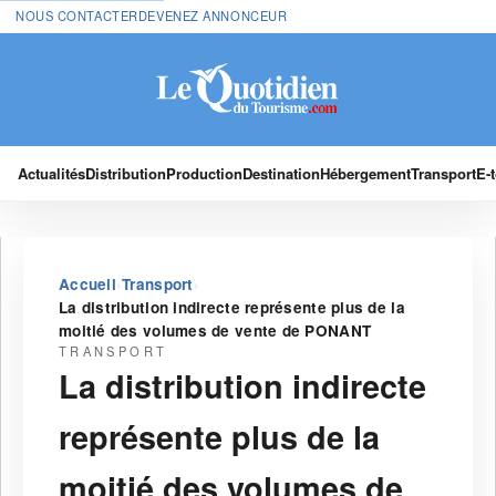
NOUS CONTACTER
DEVENEZ ANNONCEUR
Actualités
Distribution
Production
Destination
Hébergement
Transport
E-
›
›
Accueil
Transport
La distribution indirecte représente plus de la
moitié des volumes de vente de PONANT
TRANSPORT
La distribution indirecte
représente plus de la
moitié des volumes de