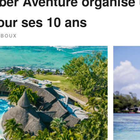
er Aventure organise 
our ses 10 ans
IBOUX