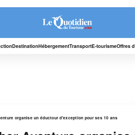
ction
Destination
Hébergement
Transport
E-tourisme
Offres 
nture organise un éductour d'exception pour ses 10 ans