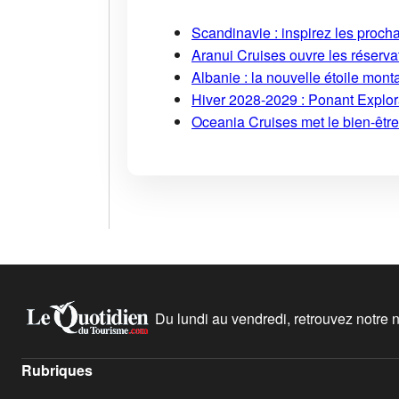
Scandinavie : inspirez les proch
Aranui Cruises ouvre les réserva
Albanie : la nouvelle étoile mont
Hiver 2028-2029 : Ponant Explor
Oceania Cruises met le bien-être
Du lundi au vendredi, retrouvez notre ne
Rubriques