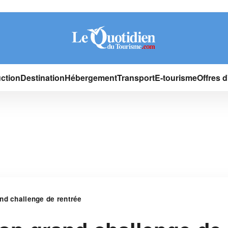
ction
Destination
Hébergement
Transport
E-tourisme
Offres 
nd challenge de rentrée