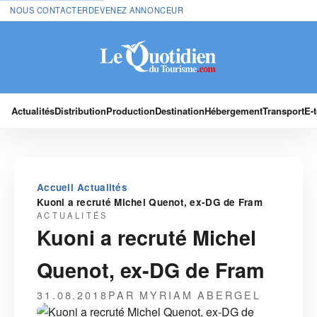
NOUS CONTACTER
DEVENEZ ANNONCEUR
Actualités
Distribution
Production
Destination
Hébergement
Transport
E-
›
›
Accueil
Actualités
Kuoni a recruté Michel Quenot, ex-DG de Fram
ACTUALITÉS
Kuoni a recruté Michel
Quenot, ex-DG de Fram
31.08.2018
PAR MYRIAM ABERGEL