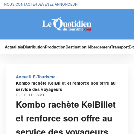
NOUS CONTACTER
DEVENEZ ANNONCEUR
Actualités
Distribution
Production
Destination
Hébergement
Transport
E-
›
›
Accueil
E-Tourisme
Kombo rachète KelBillet et renforce son offre au
service des voyageurs
E-TOURISME
Kombo rachète KelBillet
et renforce son offre au
service des voyageurs