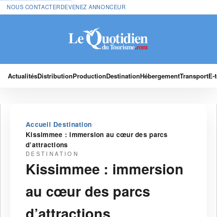
NOUS CONTACTER
DEVENEZ ANNONCEUR
Actualités
Distribution
Production
Destination
Hébergement
Transport
E-
›
›
Accueil
Destination
Kissimmee : immersion au cœur des parcs
d’attractions
DESTINATION
Kissimmee : immersion
au cœur des parcs
d’attractions