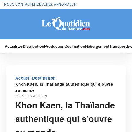
NOUS CONTACTER
DEVENEZ ANNONCEUR
Actualités
Distribution
Production
Destination
Hébergement
Transport
E-
›
›
Accueil
Destination
Khon Kaen, la Thaïlande authentique qui s’ouvre
au monde
DESTINATION
Khon Kaen, la Thaïlande
authentique qui s’ouvre